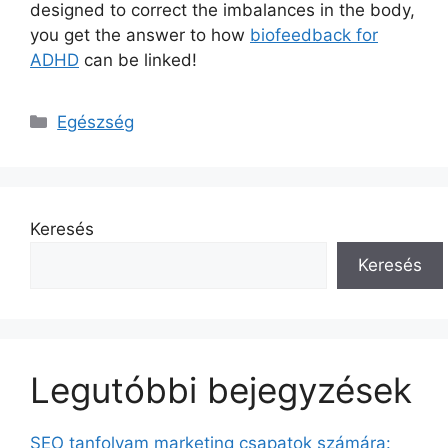
designed to correct the imbalances in the body,
you get the answer to how
biofeedback for
ADHD
can be linked!
Kategória
Egészség
Keresés
Keresés
Legutóbbi bejegyzések
SEO tanfolyam marketing csapatok számára: